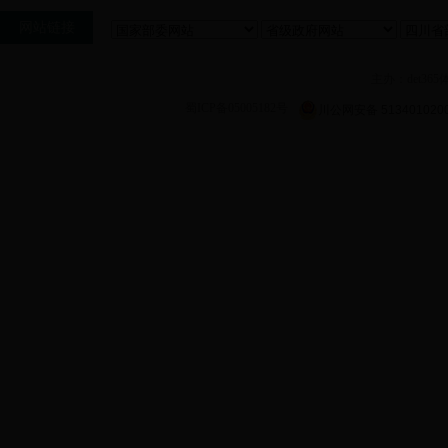
网站链接
主办：det36
蜀ICP备05005182号
川公网安备 513401020