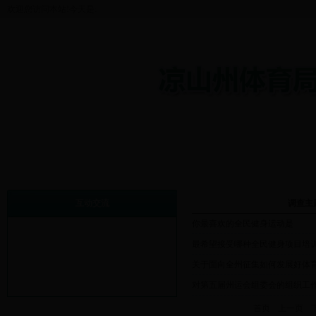
欢迎您访问本站!今天是:
首页
机构介绍
体育赛事
政策法规
政
互动交流
调查主
你最喜欢的全民健身运动是
领导信箱
最希望接受哪种全民健身项目培
我要写信
关于面向全州征集如何发展好体
征集调查
对第五届州运会组委会的组织工
首页
上一页