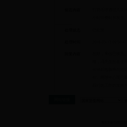
打羽毛球遇过几次计
留言内容
小时计费时有发生
处理状态
已处理
处理时间
2018-03-13 09:50:47
您好，来信已收悉
回复内容
细，冯先生您是使用漆
分钟后电脑将自动
控。网球中心现已
我们的工作的支持
网站链接
蜀ICP备0500518