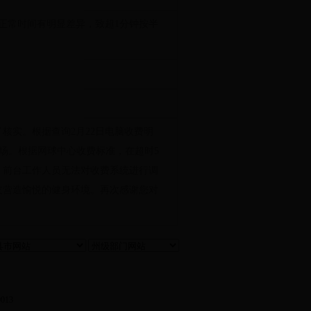
正常时间有明显差异，致超1分钟按半
核实。根据查询2月22日电脑收费明
分退场。根据网球中心收费标准，在超时5
，前台工作人员无法对收费系统进行调
友营造愉悦的健身环境。再次感谢您对
013