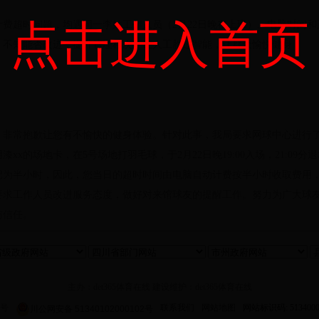
点击进入首页
费超时问题，均遇同一李姓工作人员（2月22日晚在上班）。电脑时间和
。不知能否改进，提升管理档次，让人工胜过智能，让群众愉悦健身！
。非常抱歉让您有不愉快的健身体验。针对此事，我局要求网球中心进行了
xx的场地卡，在5号场地打羽毛球，于2月22日晚19:00入场，21:09
记为半小时，因此，您当日的超时时间由电脑自动计费按半小时收取费用
要求工作人员改进服务态度，做好对来馆球友的提醒工作。努力为广大球
与信任。
主办：det365体育在线 建设维护：det365体育在线
2号
联系我们
网站地图
网站标识码: 5134000
川公网安备 51340102000102号