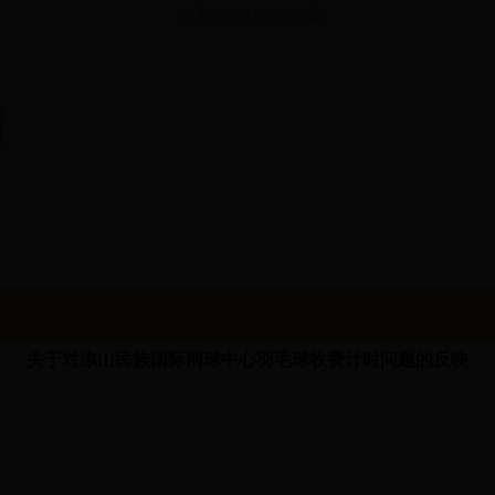
欢迎您访问本站!今天是:
事
政策法规
政务公开
公众服务
互动交流
关于对凉山民族国际网球中心羽毛球收费计时问题的反映